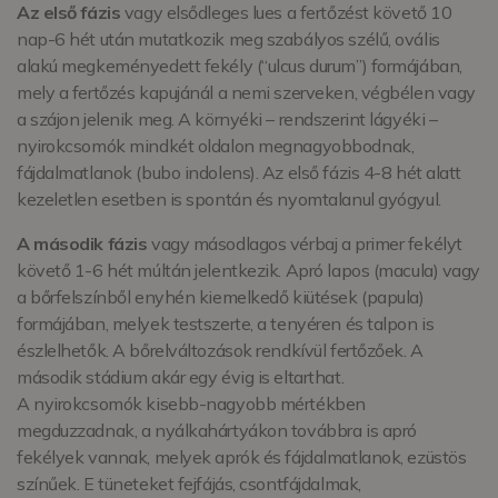
Az első fázis
vagy elsődleges lues a fertőzést követő 10
nap-6 hét után mutatkozik meg szabályos szélű, ovális
alakú megkeményedett fekély (“ulcus durum”) formájában,
mely a fertőzés kapujánál a nemi szerveken, végbélen vagy
a szájon jelenik meg. A környéki – rendszerint lágyéki –
nyirokcsomók mindkét oldalon megnagyobbodnak,
fájdalmatlanok (bubo indolens). Az első fázis 4-8 hét alatt
kezeletlen esetben is spontán és nyomtalanul gyógyul.
A második fázis
vagy másodlagos vérbaj a primer fekélyt
követő 1-6 hét múltán jelentkezik. Apró lapos (macula) vagy
a bőrfelszínből enyhén kiemelkedő kiütések (papula)
formájában, melyek testszerte, a tenyéren és talpon is
észlelhetők. A bőrelváltozások rendkívül fertőzőek. A
második stádium akár egy évig is eltarthat.
A nyirokcsomók kisebb-nagyobb mértékben
megduzzadnak, a nyálkahártyákon továbbra is apró
fekélyek vannak, melyek aprók és fájdalmatlanok, ezüstös
színűek. E tüneteket fejfájás, csontfájdalmak,