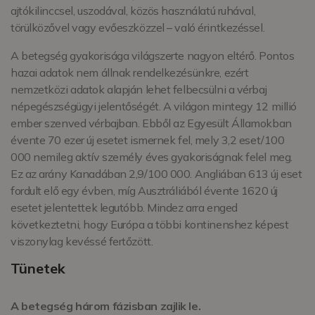
ajtókilinccsel, uszodával, közös használatú ruhával,
törülközővel vagy evőeszközzel – való érintkezéssel.
A betegség gyakorisága világszerte nagyon eltérő. Pontos
hazai adatok nem állnak rendelkezésünkre, ezért
nemzetközi adatok alapján lehet felbecsülni a vérbaj
népegészségügyi jelentőségét. A világon mintegy 12 millió
ember szenved vérbajban. Ebből az Egyesült Államokban
évente 70 ezer új esetet ismernek fel, mely 3,2 eset/100
000 nemileg aktív személy éves gyakoriságnak felel meg.
Ez az arány Kanadában 2,9/100 000. Angliában 613 új eset
fordult elő egy évben, míg Ausztráliából évente 1620 új
esetet jelentettek legutóbb. Mindez arra enged
következtetni, hogy Európa a többi kontinenshez képest
viszonylag kevéssé fertőzött.
Tünetek
A betegség három fázisban zajlik le.