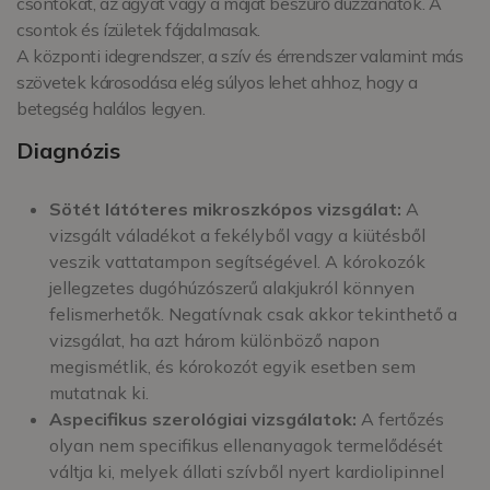
csontokat, az agyat vagy a májat beszűrő duzzanatok. A
csontok és ízületek fájdalmasak.
A központi idegrendszer, a szív és érrendszer valamint más
szövetek károsodása elég súlyos lehet ahhoz, hogy a
betegség halálos legyen.
Diagnózis
Sötét látóteres mikroszkópos vizsgálat:
A
vizsgált váladékot a fekélyből vagy a kiütésből
veszik vattatampon segítségével. A kórokozók
jellegzetes dugóhúzószerű alakjukról könnyen
felismerhetők. Negatívnak csak akkor tekinthető a
vizsgálat, ha azt három különböző napon
megismétlik, és kórokozót egyik esetben sem
mutatnak ki.
Aspecifikus szerológiai vizsgálatok:
A fertőzés
olyan nem specifikus ellenanyagok termelődését
váltja ki, melyek állati szívből nyert kardiolipinnel