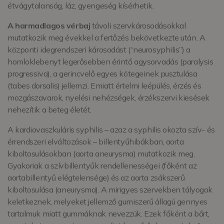
étvágytalanság, láz, gyengeség kísérhetik.
A harmadlagos vérbaj
távoli szervkárosodásokkal
mutatkozik meg évekkel a fertőzés bekövetkezte után. A
központi idegrendszeri károsodást (“neurosyphilis”) a
homloklebenyt legerősebben érintő agysorvadás (paralysis
progressiva), a gerincvelő egyes kötegeinek pusztulása
(tabes dorsalis) jellemzi. Emiatt értelmi leépülés, érzés és
mozgászavarok, nyelési nehézségek, érzékszervi kiesések
nehezítik a beteg életét.
A kardiovaszkuláris syphilis – azaz a syphilis okozta szív- és
érrendszeri elváltozások – billentyűhibákban, aorta
kiboltosulásokban (aorta aneurysma) mutatkozik meg.
Gyakoriak a szívbillentyűk rendellenességei (főként az
aortabillentyű elégtelensége) és az aorta zsákszerű
kiboltosulása (aneurysma). A mirigyes szervekben tályogok
keletkeznek, melyeket jellemző gumiszerű állagú gennyes
tartalmuk miatt gummáknak nevezzük. Ezek főként a bőrt,