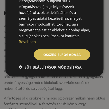
kiszolgálásához. A kijelölt sütik
specifikus szerológiai próbák.
elfogadásával (engedélyezésével)
hozzájárul azok aktiválásához és a
Kezelés
személyes adatai kezeléséhez, melyet
bármikor módosíthat, törölhet: újra
A kezelésre a betegség valamennyi stádiumában elsőként
megnyithatja ezt az ablakot a honlap alján,
ma is injekció formájában adott kristályos penicillint
a süti (cookie) beállításokra kattintva.
használnak. A klasszikus kezelési séma 3×3 hetes
Bővebben
injekciókúrát ír elő napi 2 – 4 millió nemzetközi egység
penicillin injekció adása mellett. Problémát jelenthet a
ÖSSZES ELFOGADÁSA
penicillin-allergia, ilyen esetekre egyéb antibiotikumokat is
lehet alkalmazni.
SÜTIBEÁLLÍTÁSOK MÓDOSÍTÁSA
A megfelelően kezelt első és második stádiumú syphilis
tökéletesen gyógyítható. A harmadik fázisban a gyógyulás
eredményessége már a kialakult szervkárosodások
mibenlététől és súlyosságától függ.
A fertőzés oka csaknem mindig az óvszer nélküli nemi aktus
fertőzött személlyel. A fertőzés sérült bőrön vagy