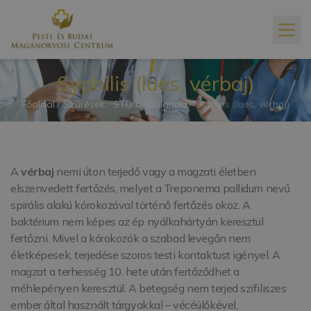
Syphilis (lues, vérbaj)
Főoldal
Szűrések
STD ambulancia
Syphilis (lues, vérbaj)
A
vérbaj
nemi úton terjedő vagy a magzati életben
elszenvedett fertőzés, melyet a Treponema pallidum nevű
spirális alakú kórokozóval történő fertőzés okoz. A
baktérium nem képes az ép nyálkahártyán keresztül
fertőzni. Mivel a kórokozók a szabad levegőn nem
életképesek, terjedése szoros testi kontaktust igényel. A
magzat a terhesség 10. hete után fertőződhet a
méhlepényen keresztül. A betegség nem terjed szifiliszes
ember által használt tárgyakkal – vécéülőkével,