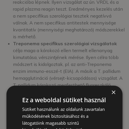
reakcióba lépnek. Ilyen vizsgálat az ún. VRDL és a
rapid plazma reagin teszt. Eredményes kezelés után
a nem specifikus szerológiai tesztek negatívvá
válnak. A nem specifikus antitestek mennyisége
kvantitatív (mennyiségi meghatározó) módszerekkel
is mérhető.
Treponema specifikus szerológiai vizsgálatok
célja maga a kórokozó ellen termelt ellenanyag
kimutatása, vérszintjének mérése. Ilyen célra több
módszert is kidolgoztak, pl. az anti-Treponema
enzim immuno-esszé-t (EIA). A másik a T. pallidum
hemagglutináció (vérsejt-kicsapódásos) vizsgálat. A
T. pallidum kórokozó megfesthető fluoreszkáló
×
festékkel, így a kórokozók ultraibolya fénnyel
Ez a weboldal sütiket használ
láthatóvá tehetők. A kórokozó elleni ellenanyagok
hatására mikroszkóppal jól megfigyelhető a
Sütiket használunk az oldalunk zavartalan
baktériumok bénulása (T. pallidum immobilizációs
működésének biztosításához és a
teszt). A T. pallidum specifikus próbák
látogatóink magasabb szintű
érzékenyebbek és megbízhatóbbak, mint a nem