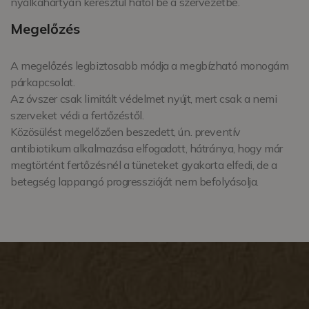
nyálkahártyán keresztül hatol be a szervezetbe.
Megelőzés
A megelőzés legbiztosabb módja a megbízható monogám
párkapcsolat.
Az óvszer csak limitált védelmet nyújt, mert csak a nemi
szerveket védi a fertőzéstől.
Közösülést megelőzően beszedett, ún. preventív
antibiotikum alkalmazása elfogadott, hátránya, hogy már
megtörtént fertőzésnél a tüneteket gyakorta elfedi, de a
betegség lappangó progresszióját nem befolyásolja.