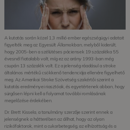
A kutatás során közel 1,3 millió ember egészségügyi adatait
figyelték meg az Egyesült Államokban, melyből kiderült,
hogy 2005-ben a szélütéses páciensek 19 százaléka 55
évesnél fiatalabb volt, míg ez az arány 1993-ban még
csupán 13 százalék volt. Ez a jelenség ráadásul a stroke
általános mértékű csökkenő tendenciája ellenére figyelhető
meg. Az Amerikai Stroke Szövetség szakértői szerint a
kutatás eredményei riasztóak, és egyetértenek abban, hogy
sürgősen lépni kell a folyamat további romlásának
megelőzése érdekében.
Dr. Brett Kissela, a tanulmány szerzője szerint ennek a
jelenségnek a hátterében az állhat, hogy az olyan
rizikófaktorok, mint a cukorbetegség, az elhízottság és a