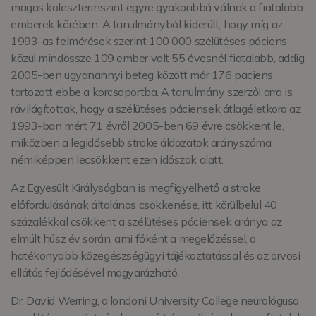
magas koleszterinszint egyre gyakoribbá válnak a fiatalabb
emberek körében. A tanulmányból kiderült, hogy míg az
1993-as felmérések szerint 100 000 szélütéses páciens
közül mindössze 109 ember volt 55 évesnél fiatalabb, addig
2005-ben ugyanannyi beteg között már 176 páciens
tartozott ebbe a korcsoportba. A tanulmány szerzői arra is
rávilágítottak, hogy a szélütéses páciensek átlagéletkora az
1993-ban mért 71 évről 2005-ben 69 évre csökkent le,
miközben a legidősebb stroke áldozatok arányszáma
némiképpen lecsökkent ezen időszak alatt.
Az Egyesült Királyságban is megfigyelhető a stroke
előfordulásának általános csökkenése, itt körülbelül 40
százalékkal csökkent a szélütéses páciensek aránya az
elmúlt húsz év során, ami főként a megelőzéssel, a
hatékonyabb közegészségügyi tájékoztatással és az orvosi
ellátás fejlődésével magyarázható.
Dr. David Werring, a londoni University College neurológusa