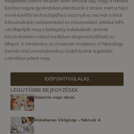
meglátása szerint részben azért érezzük úgy, hogy a fiatalok
körében egyre gyakrabban jelentkezik a stroke, mert a húsz
évvel ezelőtti technológiához viszonyítva ma már sokkal
kifinomultabb módszerekkel és műszerekkel, például MRI-
vel állapítják meg a betegség kialakulását, aminek
köszönhetően sokkal korábban diagnosztizálható az
állapot. A tanulmány az American Academy of Neurology
Journal című orvostudományi szakfolyóirat legutóbbi
számában jelent meg.
IDŐPONTFOGLALÁS
LEGUTÓBBI BEJEGYZÉSEK
Valentin napi akció
Rákellenes Világnap – február 4.