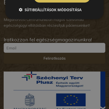
Budai Magánorvosi Centrum
SÜTIBEÁLLÍTÁSOK MÓDOSÍTÁSA
Magánorvosi Centrumunkban magas színvonalú
egészségügyi ellátásban részesítjük pácienseinket!
Iratkozzon fel egészségmagazinunkra!
Feliratkozás