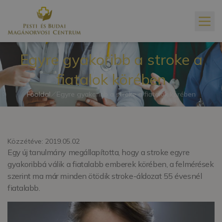
Egyre gyakoribb a stroke a
fiatalok körében
Főoldal
Egyre gyakoribb a stroke a fiatalok körében
Közzétéve: 2019.05.02
Egy új tanulmány megállapította, hogy a stroke egyre
gyakoribbá válik a fiatalabb emberek körében, a felmérések
szerint ma már minden ötödik stroke-áldozat 55 évesnél
fiatalabb.