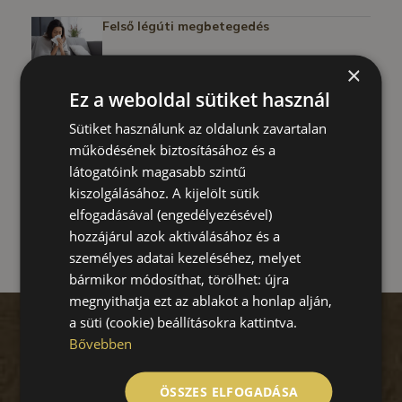
Felső légúti megbetegedés
×
Ne halogassa a belgyógyászati
Ez a weboldal sütiket használ
vizsgálatot!
Sütiket használunk az oldalunk zavartalan
működésének biztosításához és a
MOVEMBER – Mert Nekünk számít az Ön
látogatóink magasabb szintű
egészsége!
kiszolgálásához. A kijelölt sütik
elfogadásával (engedélyezésével)
hozzájárul azok aktiválásához és a
személyes adatai kezeléséhez, melyet
bármikor módosíthat, törölhet: újra
megnyithatja ezt az ablakot a honlap alján,
a süti (cookie) beállításokra kattintva.
Bővebben
ÖSSZES ELFOGADÁSA