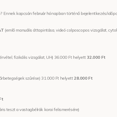
ap? Ennek kapcsán február hónapban történő bejelentkezés/időpo
AT
(emlő manuális áttapintása, videó colposcopos vizsgálat, cytol
rvétel, fizikális vizsgálat, UH) 36.000 Ft helyett
32.000 Ft
rbetegségek szűrése) 31.000 Ft helyett
28.000 Ft
Ft
ris teszt a vastagbélrák korai felismerésére)