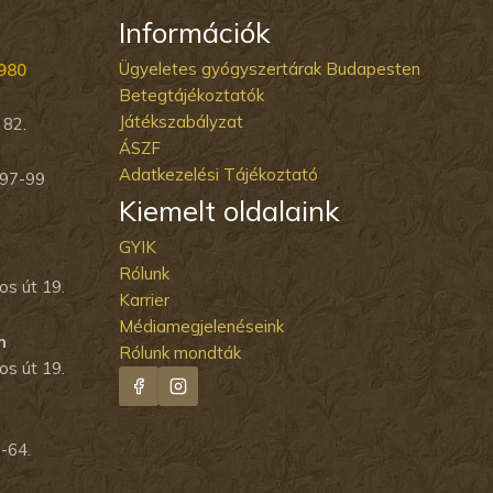
Információk
Ügyeletes gyógyszertárak Budapesten
980
Betegtájékoztatók
Játékszabályzat
 82.
ÁSZF
Adatkezelési Tájékoztató
 97-99
Kiemelt oldalaink
GYIK
Rólunk
s út 19.
Karrier
Médiamegjelenéseink
m
Rólunk mondták
s út 19.
-64.