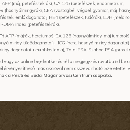
t
AFP (máj, petefészekrák), CA 125 (petefészek, endometrium,
9 (hasnyálmirigyrák), CEA (vastagbél, végbél, gyomor, máj, hasny
tefészek, emlő daganatai) HE4 (petefészek, tüdőrák), LDH (melan
), ROMA index (petefészekrák).
Ft
AFP (májrák, heretumor), CA 125 (hasnyálmirigy, máj tumorok
asnyálmirigy, tüdődaganatai), HCG (here, hasnyálmirigy daganatai
mirigy daganatai, neuroblastoma), Total PSA, Szabad PSA (proszta
d vagy az online bejelentkezésnél a megjegyzés rovatba írd be a
él érvényesíthető, más akcióval nem összevonható. Szeretettel 
nak a Pesti és Budai Magánorvosi Centrum csapata.