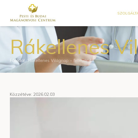
SZOLGÁLT
Rákellenes Vi
Főoldal
Rákellenes Világnap – február 4.
Közzétéve: 2026.02.03