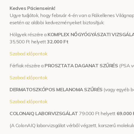
Kedves Pácienseink!
Ugye tudjátok, hogy február 4-én van a Rákellenes Világn
esetén az alábbi kedvezményeket biztosítjuk:
Hölgyek részére a
KOMPLEX NŐGYÓGYÁSZATI VIZSGÁL
35.500 Ft helyett
32.000 Ft
Szabad időpontok
Férfiak részére a
PROSZTATA DAGANAT SZŰRÉS
(PSA vé
Szabad időpontok
DERMATOSZKÓPOS MELANOMA SZŰRÉS
(vagy egyéb bő
Szabad időpontok
COLONAIQ LABORVIZSGÁLAT
79.000 Ft helyett
69.000 
(A ColonAIQ laborvizsgálat vérből végzett, korszerű molekulá