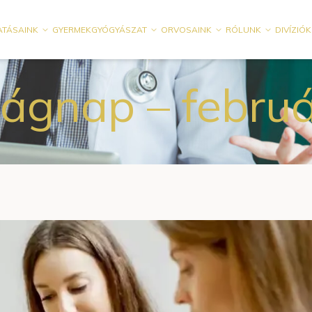
ATÁSAINK
GYERMEKGYÓGYÁSZAT
ORVOSAINK
RÓLUNK
DIVÍZIÓK
lágnap – februá