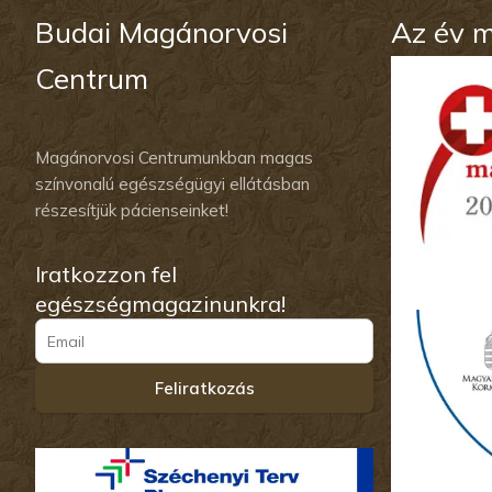
Budai Magánorvosi
Az év 
Centrum
Magánorvosi Centrumunkban magas
színvonalú egészségügyi ellátásban
részesítjük pácienseinket!
Iratkozzon fel
egészségmagazinunkra!
Feliratkozás