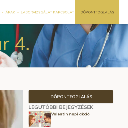
ÁRAK
LABORVIZSGÁLAT
KAPCSOLAT
IDŐPONTFOGLALÁS
r 4.
IDŐPONTFOGLALÁS
LEGUTÓBBI BEJEGYZÉSEK
Valentin napi akció