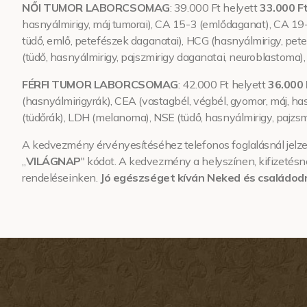
NŐI TUMOR LABORCSOMAG
: 39.000 Ft helyett
33.000 F
hasnyálmirigy, máj tumorai), CA 15-3 (emlődaganat), CA 19-
tüdő, emlő, petefészek daganatai), HCG (hasnyálmirigy, pe
(tüdő, hasnyálmirigy, pajszmirigy daganatai, neuroblastoma
FÉRFI TUMOR LABORCSOMAG
: 42.000 Ft helyett
36.000 
(hasnyálmirigyrák), CEA (vastagbél, végbél, gyomor, máj, h
(tüdőrák), LDH (melanoma), NSE (tüdő, hasnyálmirigy, pajzs
A kedvezmény érvényesítéséhez telefonos foglalásnál jelze
„
VILÁGNAP
″ kódot. A kedvezmény a helyszínen, kifizetésn
rendeléseinken.
Jó egészséget kíván Neked és családod