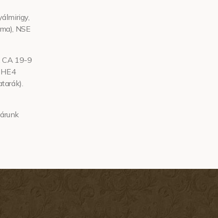
álmirigy,
oma), NSE
), CA 19-9
) HE4
tarák).
várunk