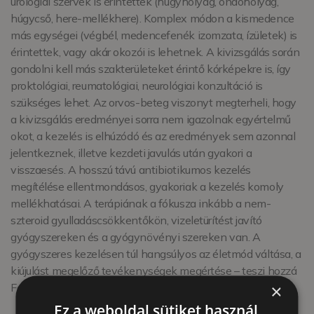
urológiai szervek is érintettek (húgyhólyag, ondóhólyag,
húgycső, here-mellékhere). Komplex módon a kismedence
más egységei (végbél, medencefenék izomzata, ízületek) is
érintettek, vagy akár okozói is lehetnek. A kivizsgálás során
gondolni kell más szakterületeket érintő kórképekre is, így
proktológiai, reumatológiai, neurológiai konzultáció is
szükséges lehet. Az orvos-beteg viszonyt megterheli, hogy
a kivizsgálás eredményei sorra nem igazolnak egyértelmű
okot, a kezelés is elhúzódó és az eredmények sem azonnal
jelentkeznek, illetve kezdeti javulás után gyakori a
visszaesés. A hosszú távú antibiotikumos kezelés
megítélése ellentmondásos, gyakoriak a kezelés komoly
mellékhatásai. A terápiának a fókusza inkább a nem-
szteroid gyulladáscsökkentőkön, vizeletürítést javító
gyógyszereken és a gyógynövényi szereken van. A
gyógyszeres kezelésen túl hangsúlyos az életmód váltása, a
kiújulást megelőző tevékenységek megértése – teszi hozzá
×
Fazakas Doktor.
Ez a weboldal sütiket használ