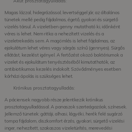
Akut prosztatagyulladás:
Magas lázzal, hidegrázással, levertséggel jár, az általános
tünetek mellé pedig fájdalmas, égető, gyakori és sürgető
vizelés társul. A vizeletben genny mutatható ki, időnként
véres is lehet. Nem ritka a nehezített vizelés és a
vizeletrekedés sem. A magömlés is lehet fájdalmas, az
ejakulátum lehet véres vagy sárgás színű (gennyes). Sürgős
ellátást, kezelést igényel. A fertőzést okozó baktériumok a
vizelet és ejakulátum tenyésztéséből kimutathatók, az
antibiotikumos kezelés indokolt. Szövődményes esetben
kórházi ápolás is szükséges lehet.
Krónikus prosztatagyulladás:
A páciensek nagyobb része jelentkezik krónikus
prosztatagyulladással. A panaszok szerteágazóak, színesek.
Jellemző tünetek: gáttáji, alhasi, lágyéki, herék felé sugárzó
tompa fájdalom, diszkomfort érzés, gyakori, sürgető vizelési
inger, nehezített, szakaszos vizeletürítés, merevedési