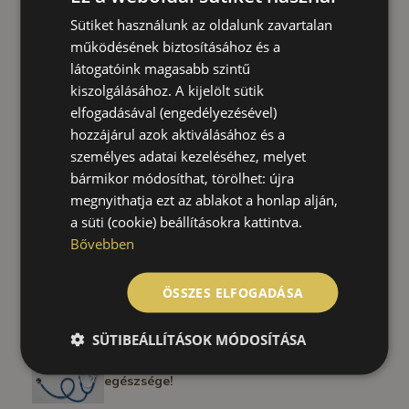
Sütiket használunk az oldalunk zavartalan
IDŐPONTFOGLALÁS
működésének biztosításához és a
LEGUTÓBBI BEJEGYZÉSEK
látogatóink magasabb szintű
Valentin napi akció
kiszolgálásához. A kijelölt sütik
elfogadásával (engedélyezésével)
hozzájárul azok aktiválásához és a
Rákellenes Világnap – február 4.
személyes adatai kezeléséhez, melyet
bármikor módosíthat, törölhet: újra
megnyithatja ezt az ablakot a honlap alján,
a süti (cookie) beállításokra kattintva.
Felső légúti megbetegedés
Bővebben
ÖSSZES ELFOGADÁSA
Ne halogassa a belgyógyászati
vizsgálatot!
SÜTIBEÁLLÍTÁSOK MÓDOSÍTÁSA
MOVEMBER – Mert Nekünk számít az Ön
egészsége!