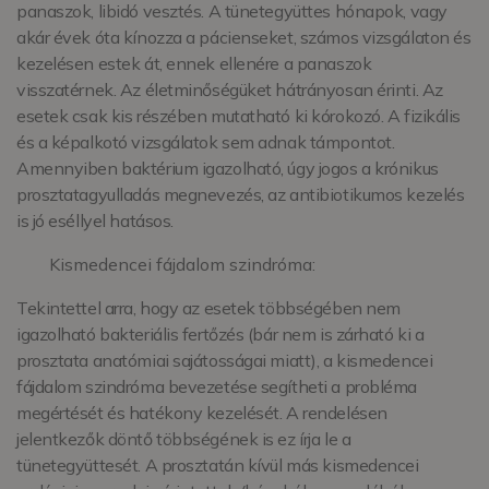
panaszok, libidó vesztés. A tünetegyüttes hónapok, vagy
akár évek óta kínozza a pácienseket, számos vizsgálaton és
kezelésen estek át, ennek ellenére a panaszok
visszatérnek. Az életminőségüket hátrányosan érinti. Az
esetek csak kis részében mutatható ki kórokozó. A fizikális
és a képalkotó vizsgálatok sem adnak támpontot.
Amennyiben baktérium igazolható, úgy jogos a krónikus
prosztatagyulladás megnevezés, az antibiotikumos kezelés
is jó eséllyel hatásos.
Kismedencei fájdalom szindróma:
Tekintettel arra, hogy az esetek többségében nem
igazolható bakteriális fertőzés (bár nem is zárható ki a
prosztata anatómiai sajátosságai miatt), a kismedencei
fájdalom szindróma bevezetése segítheti a probléma
megértését és hatékony kezelését. A rendelésen
jelentkezők döntő többségének is ez írja le a
tünetegyüttesét. A prosztatán kívül más kismedencei