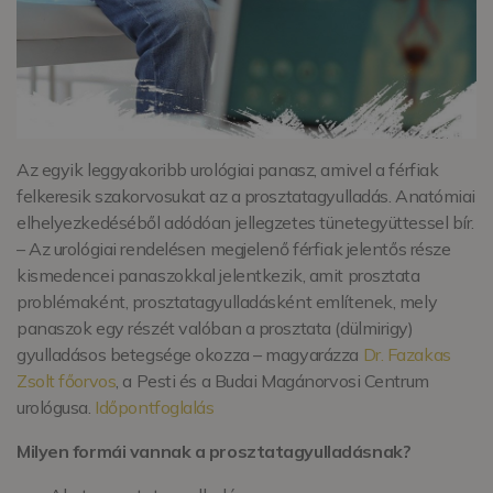
Az egyik leggyakoribb urológiai panasz, amivel a férfiak
felkeresik szakorvosukat az a prosztatagyulladás. Anatómiai
elhelyezkedéséből adódóan jellegzetes tünetegyüttessel bír.
– Az urológiai rendelésen megjelenő férfiak jelentős része
kismedencei panaszokkal jelentkezik, amit prosztata
problémaként, prosztatagyulladásként említenek, mely
panaszok egy részét valóban a prosztata (dülmirigy)
gyulladásos betegsége okozza – magyarázza
Dr. Fazakas
Zsolt főorvos
, a Pesti és a Budai Magánorvosi Centrum
urológusa.
Időpontfoglalás
Milyen formái vannak a prosztatagyulladásnak?