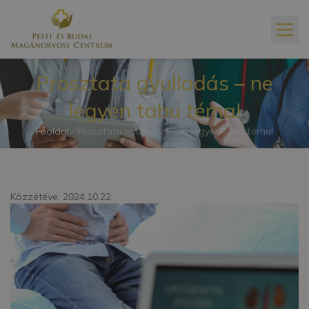
Prosztata gyulladás – ne
legyen tabu téma!
Főoldal
Prosztata gyulladás – ne legyen tabu téma!
Közzétéve: 2024.10.22