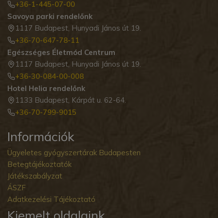
+36-1-445-07-00
Savoya parki rendelőnk
1117 Budapest, Hunyadi János út 19.
+36-70-647-78-11
Egészséges Életmód Centrum
1117 Budapest, Hunyadi János út 19.
+36-30-084-00-008
Hotel Helia rendelőnk
1133 Budapest, Kárpát u. 62-64.
+36-70-799-9015
Információk
Ügyeletes gyógyszertárak Budapesten
Betegtájékoztatók
Játékszabályzat
ÁSZF
Adatkezelési Tájékoztató
Kiemelt oldalaink